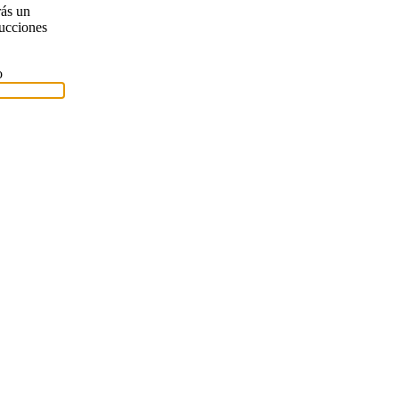
rás un
rucciones
o