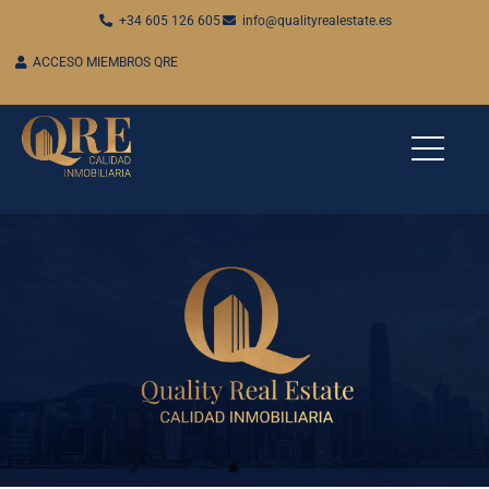
+34 605 126 605
info@qualityrealestate.es
ACCESO MIEMBROS QRE