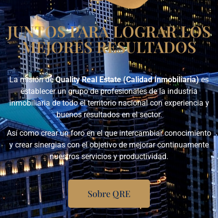
JUNTOS PARA LOGRAR LOS
MEJORES RESULTADOS
La misión de
Quality Real Estate (Calidad Inmobiliaria)
es
establecer un grupo de profesionales de la industria
inmobiliaria de todo el territorio nacional con experiencia y
buenos resultados en el sector.
Así como crear un foro en el que intercambiar conocimiento
y crear sinergias con el objetivo de mejorar continuamente
nuestros servicios y productividad.
Sobre QRE