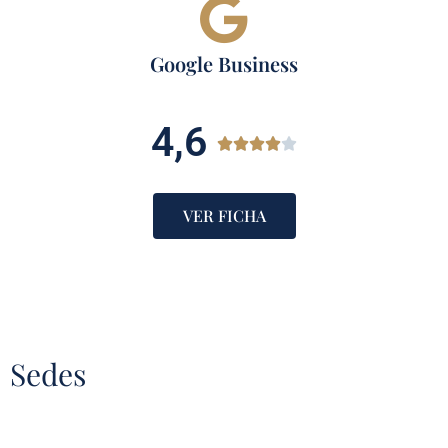
Google Business
4,6





VER FICHA
Sedes