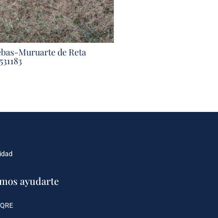
ebas-Muruarte de Reta
531183
cidad
mos ayudarte
 QRE