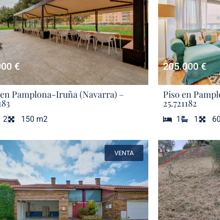
000 €
205.000 €
 en Pamplona-Iruña (Navarra) –
Piso en Pampl
183
25.721182
2
150 m2
1
1
6
VENTA