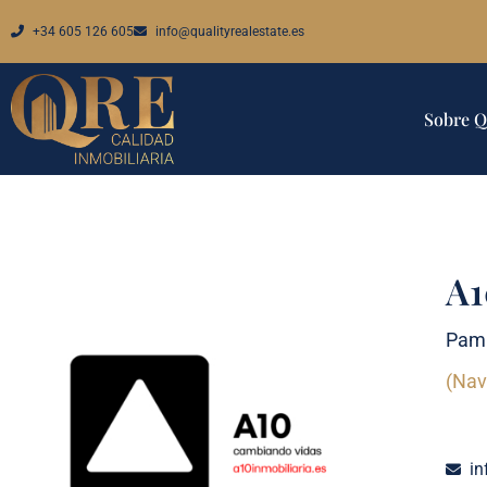
+34 605 126 605
info@qualityrealestate.es
Sobre 
A1
Pamp
(Nav
in