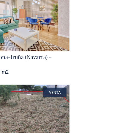
ona-Iruña (Navarra) –
0 m2
VENTA