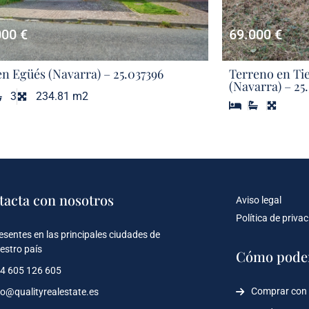
000 €
69.000 €
en Egüés (Navarra) – 25.037396
Terreno en Ti
(Navarra) – 25.
3
234.81 m2
tacta con nosotros
Aviso legal
Política de priva
esentes en las principales ciudades de
estro país
Cómo pode
4 605 126 605
Comprar con
fo@qualityrealestate.es