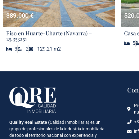
389.000 €
520.
Piso en Huarte-Uharte (Navarra) –
Casa 
25.353251
5
3
2
129.21 m2
Con
Pr
nu
+3
Quality Real Estate
(Calidad Inmobiliaria) es un
grupo de profesionales de la industria inmobiliaria
in
de todo el territorio nacional con experiencia y