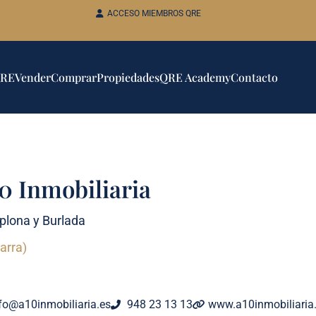
ACCESO MIEMBROS QRE
QRE
Vender
Comprar
Propiedades
QRE Academy
Contacto
0 Inmobiliaria
lona y Burlada
arra)
fo@a10inmobiliaria.es
948 23 13 13
www.a10inmobiliaria