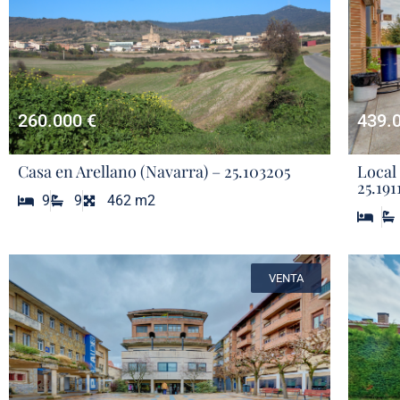
260.000 €
439.
Casa en Arellano (Navarra) – 25.103205
Local
25.191
9
9
462 m2
VENTA