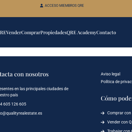
ACCESO MIEMBROS QRE
QRE
Vender
Comprar
Propiedades
QRE Academy
Contacto
tacta con nosotros
Aviso legal
Política de priva
esentes en las principales ciudades de
estro país
Cómo pode
4 605 126 605
Comprar con
fo@qualityrealestate.es
Vender con 
Trabajar con