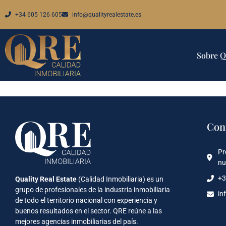
+34 605 126 605
info@qualityrealestate.es
Sobre 
Con
Pr
nu
+3
Quality Real Estate
(Calidad Inmobiliaria) es un
grupo de profesionales de la industria inmobiliaria
in
de todo el territorio nacional con experiencia y
buenos resultados en el sector. QRE reúne a las
mejores agencias inmobiliarias del país.