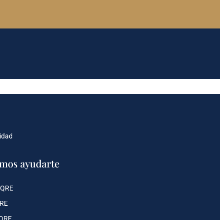
cidad
mos ayudarte
 QRE
QRE
 QRE