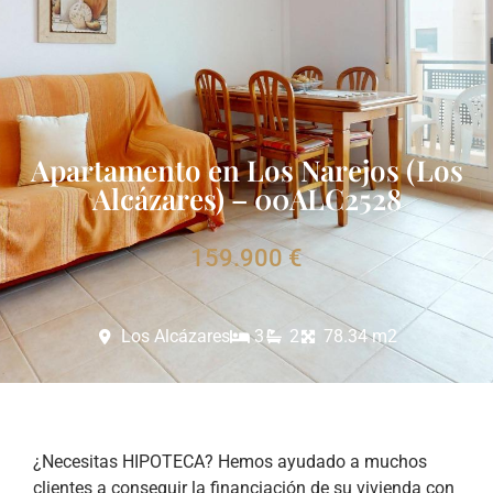
Apartamento en Los Narejos (Los
Alcázares) – 00ALC2528
159.900 €
Los Alcázares
3
2
78.34 m2
¿Necesitas HIPOTECA? Hemos ayudado a muchos
clientes a conseguir la financiación de su vivienda con