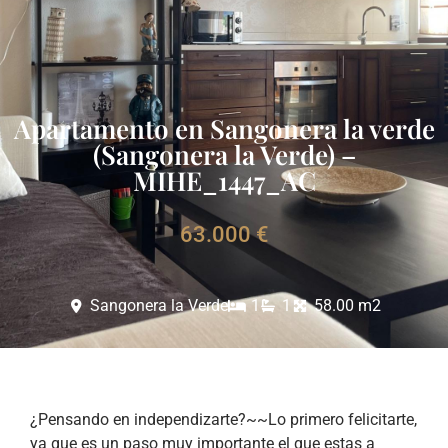
Apartamento en Sangonera la verde
(Sangonera la Verde) –
MIHE_1447_AC
63.000 €
Sangonera la Verde
1
1
58.00 m2
¿Pensando en independizarte?~~Lo primero felicitarte,
ya que es un paso muy importante el que estas a