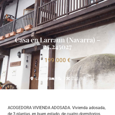
Casa en Larraun (Navarra) –
25.245027
199.000 €
Larraun
4
3
201 m2
ACOGEDORA VIVIENDA ADOSADA. Vivienda adosada,
de 3 plantas, en buen estado, de cuatro dormitorios,