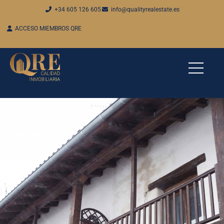
+34 605 126 605
info@qualityrealestate.es
ACCESO MIEMBROS QRE