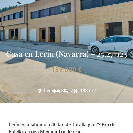
Casa en Lerín (Navarra) – 25.277123
189.000 €
Lerín
3
2
188 m2
Lerín está situado a 30 km de Tafalla y a 22 Km de
Estella, a cuya Merindad pertenece.