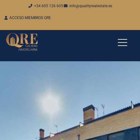
+34 605 126 605
info@qualityrealestate.es
ACCESO MIEMBROS QRE