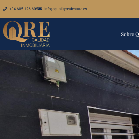
+34 605 126 605
info@qualityrealestate.es
Sobre 