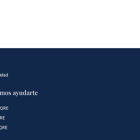
cidad
mos ayudarte
 QRE
QRE
 QRE