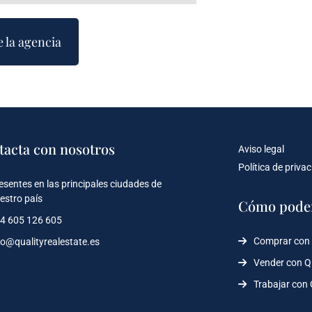
e la agencia
tacta con nosotros
Aviso legal
Política de priva
esentes en las principales ciudades de
estro país
Cómo pode
4 605 126 605
Comprar con
fo@qualityrealestate.es
Vender con 
Trabajar con