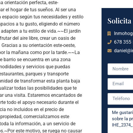
 orientación perfecta, este-
ar el hogar de tus sueños. Al ser una
a espacio según tus necesidades y estilo
Solicit
spacios a tu gusto, eligiendo el número
 adapten a tu estilo de vida.~~El jardín
Inmohog
tar del aire libre, crear un oasis de
678 355
 Gracias a su orientación este-oeste,
daniel@
to por la mañana como por la tarde.~~La
te barrio se encuentra en una zona
omodidades y servicios que puedas
estaurantes, parques y transporte
tunidad de transformar esta planta baja
ualizar todas las posibilidades que te
r una visita. Estaremos encantados de
te todo el apoyo necesario durante el
a no incluidos en el precio de
 propiedad, comercializamos este
toda la información, a un servicio de
eros.~Por este motivo, se ruega no causar