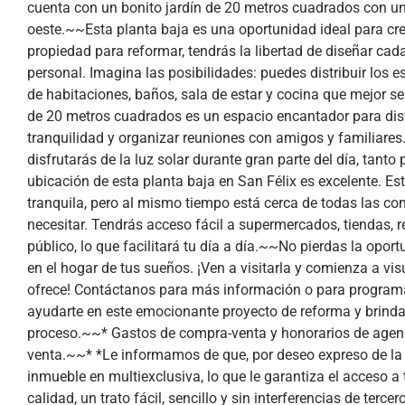
cuenta con un bonito jardín de 20 metros cuadrados con una
oeste.~~Esta planta baja es una oportunidad ideal para cre
propiedad para reformar, tendrás la libertad de diseñar cad
personal. Imagina las posibilidades: puedes distribuir los e
de habitaciones, baños, sala de estar y cocina que mejor se
de 20 metros cuadrados es un espacio encantador para disfru
tranquilidad y organizar reuniones con amigos y familiares.
disfrutarás de la luz solar durante gran parte del día, tan
ubicación de esta planta baja en San Félix es excelente. Es
tranquila, pero al mismo tiempo está cerca de todas las c
necesitar. Tendrás acceso fácil a supermercados, tiendas, r
público, lo que facilitará tu día a día.~~No pierdas la opor
en el hogar de tus sueños. ¡Ven a visitarla y comienza a vis
ofrece! Contáctanos para más información o para programa
ayudarte en este emocionante proyecto de reforma y brindar
proceso.~~* Gastos de compra-venta y honorarios de agenci
venta.~~* *Le informamos de que, por deseo expreso de la
inmueble en multiexclusiva, lo que le garantiza el acceso a 
calidad, un trato fácil, sencillo y sin interferencias de terc