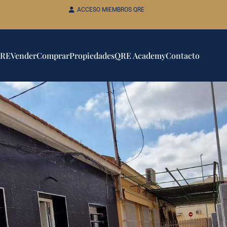
ACCESO MIEMBROS QRE
QRE
Vender
Comprar
Propiedades
QRE Academy
Contacto