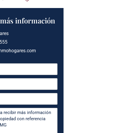
a más información
ares
 555
inmohogares.com