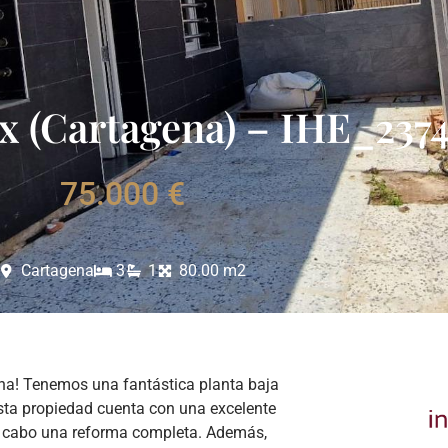
ix (Cartagena) – IHE_23
75.000 €
Cartagena
3
1
80.00 m2
gena! Tenemos una fantástica planta baja
Esta propiedad cuenta con una excelente
 a cabo una reforma completa. Además,