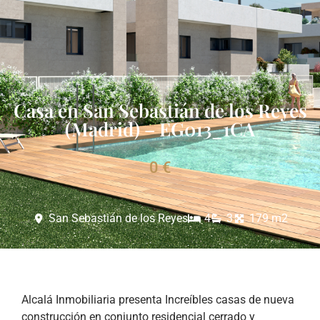
Casa en San Sebastián de los Reyes
(Madrid) – EG013_1CA
0 €
San Sebastián de los Reyes
4
3
179 m2
Alcalá Inmobiliaria presenta Increíbles casas de nueva
construcción en conjunto residencial cerrado y