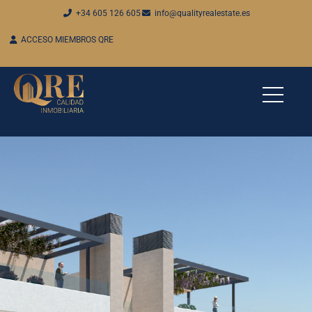
+34 605 126 605
info@qualityrealestate.es
ACCESO MIEMBROS QRE