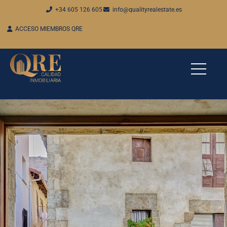
+34 605 126 605
info@qualityrealestate.es
ACCESO MIEMBROS QRE