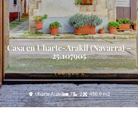
Casa en Uharte-Arakil (Navarra) –
25.107905
150.000 €
Uharte-Arakil
7
2
430.9 m2