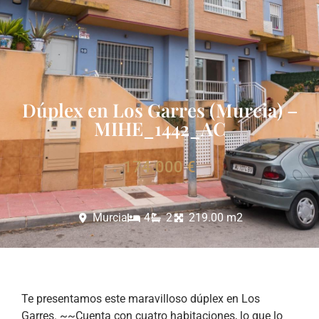
Dúplex en Los Garres (Murcia) –
MIHE_1442_AC
174.000 €
Murcia
4
2
219.00 m2
Te presentamos este maravilloso dúplex en Los
Garres. ~~Cuenta con cuatro habitaciones, lo que lo