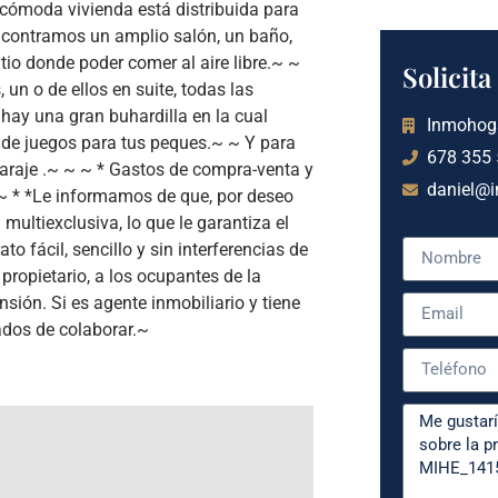
 cómoda vivienda está distribuida para
encontramos un amplio salón, un baño,
io donde poder comer al aire libre.~ ~
Solicit
un o de ellos en suite, todas las
ay una gran buhardilla en la cual
Inmohog
de juegos para tus peques.~ ~ Y para
678 355
araje .~ ~ ~ * Gastos de compra-venta y
daniel@
 ~ * *Le informamos de que, por deseo
ultiexclusiva, lo que le garantiza el
to fácil, sencillo y sin interferencias de
propietario, a los ocupantes de la
ión. Si es agente inmobiliario y tiene
ados de colaborar.~