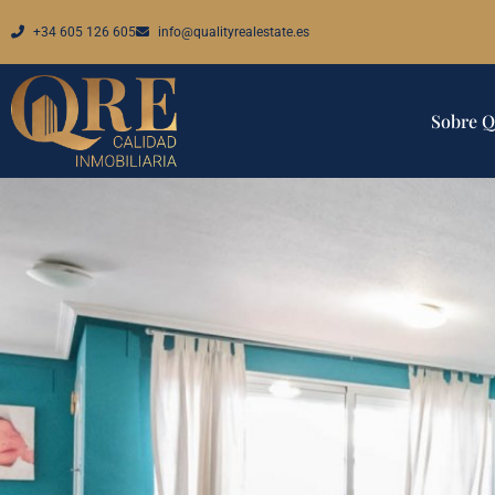
+34 605 126 605
info@qualityrealestate.es
Sobre 