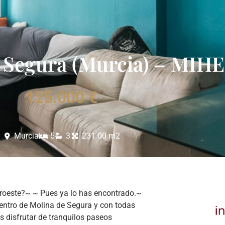
e Segura (Murcia) – MIH
125.000 €
Murcia
5
3
231.00 m2
noroeste?~ ~ Pues ya lo has encontrado.~
entro de Molina de Segura y con todas
s disfrutar de tranquilos paseos