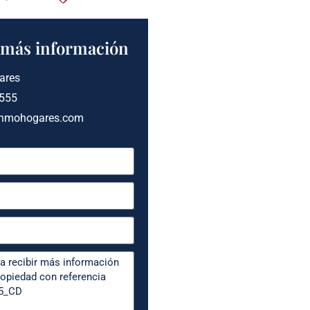
a más información
ares
 555
inmohogares.com