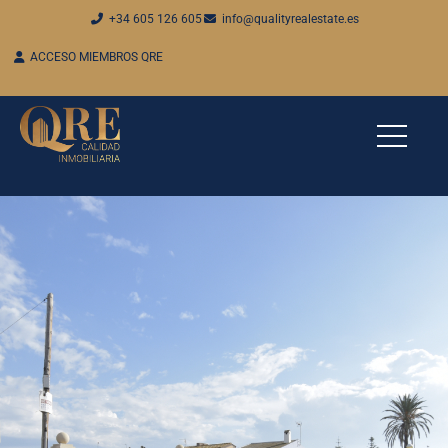
+34 605 126 605
info@qualityrealestate.es
ACCESO MIEMBROS QRE