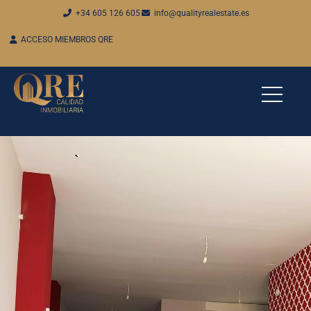
+34 605 126 605
info@qualityrealestate.es
ACCESO MIEMBROS QRE