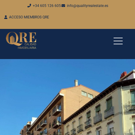
+34 605 126 605
info@qualityrealestate.es
ACCESO MIEMBROS QRE