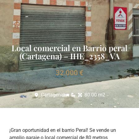
Local comercial en Barrio peral
(Cartagena) – IHE_2358_VA
32.000 €
Cartagena
80.00 m2
¡Gran oportunidad en el barrio Peral! Se vende un
amplio garaje o local comercial de 80 metros