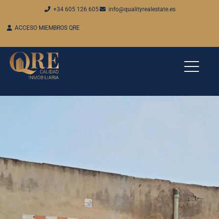
+34 605 126 605
info@qualityrealestate.es
ACCESO MIEMBROS QRE