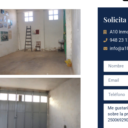
Solicit
A10 Inmo
948 23 1
info@a10