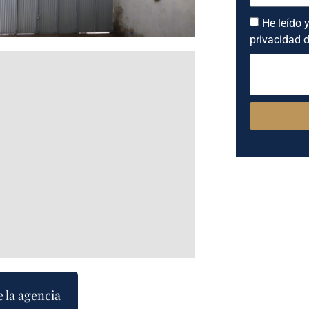
He leído y
privacidad d
e la agencia