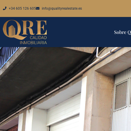
+34 605 126 605
info@qualityrealestate.es
Sobre 