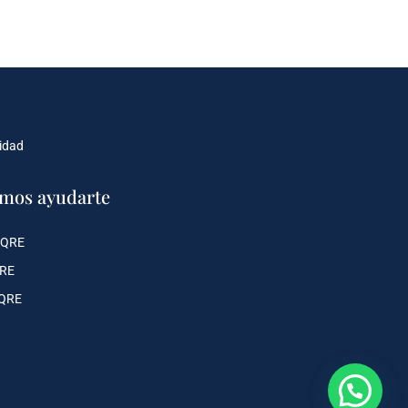
cidad
mos ayudarte
 QRE
QRE
 QRE