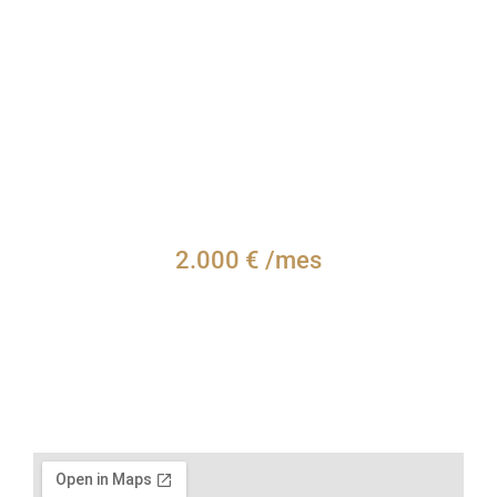
Local en Gijón (Asturias) –
2.000 € /mes
Gijón
1
200 m2