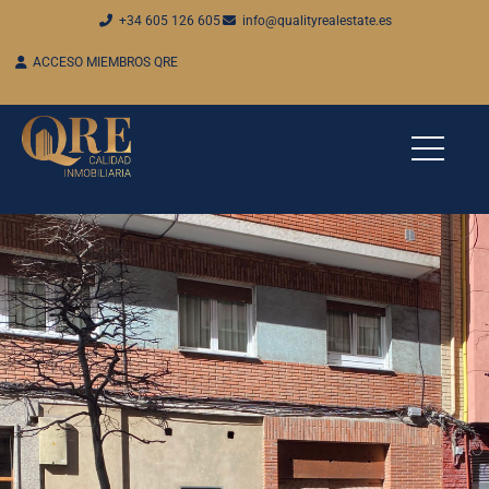
+34 605 126 605
info@qualityrealestate.es
ACCESO MIEMBROS QRE