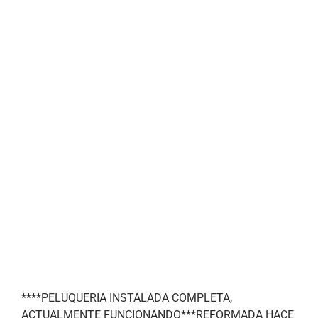
Local en Gijón (Asturias) –
Gijón
45 m2
****PELUQUERIA INSTALADA COMPLETA,
ACTUALMENTE FUNCIONANDO***REFORMADA HACE