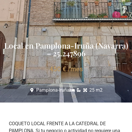
Local en Pamplona-Iruña (Navarra)
– 25.247896
450 € /mes
Pamplona-Iruña
25 m2
COQUETO LOCAL FRENTE A LA CATEDRAL DE
PAMPLONA. Si tu negocio o actividad no requiere una