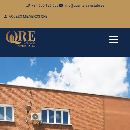
+34 605 126 605
info@qualityrealestate.es
ACCESO MIEMBROS QRE