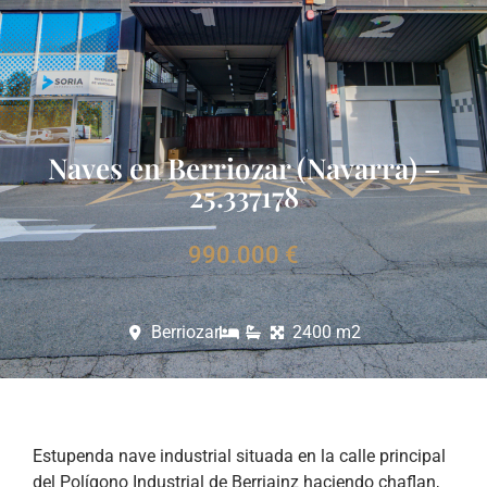
Naves en Berriozar (Navarra) –
25.337178
990.000 €
Berriozar
2400 m2
Estupenda nave industrial situada en la calle principal
del Polígono Industrial de Berriainz haciendo chaflan,