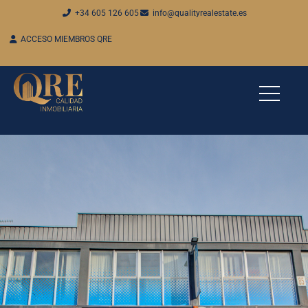
+34 605 126 605
info@qualityrealestate.es
ACCESO MIEMBROS QRE