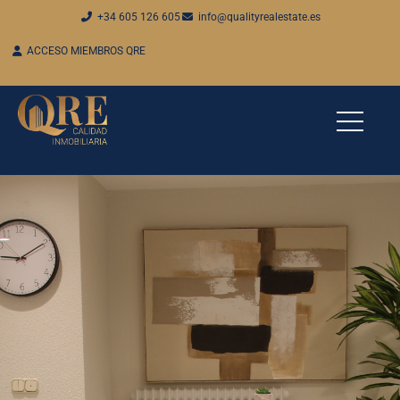
+34 605 126 605
info@qualityrealestate.es
ACCESO MIEMBROS QRE