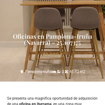
Oficinas en Pamplona-Iruña
(Navarra) – 25.107375
43.000 €
Pamplona-Iruña
2
41.12 m2
Se presenta una magnífica oportunidad de adquisición
de una
oficina en Iturrama
, en una zona muy