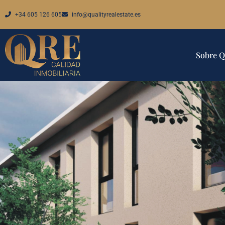
+34 605 126 605
info@qualityrealestate.es
Sobre 