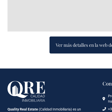
Ver más detalles en la web d
Con
Pr
nu
+3
Quality Real Estate
(Calidad Inmobiliaria) es un