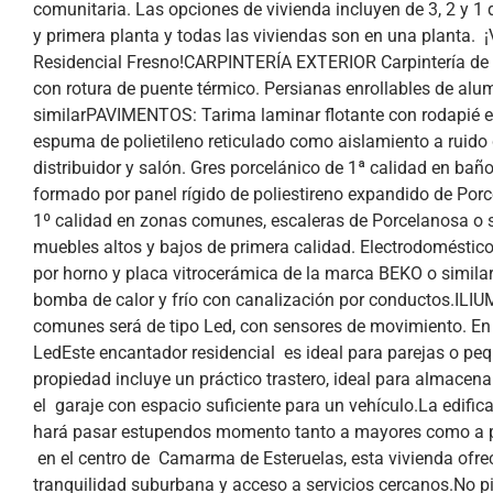
comunitaria. Las opciones de vivienda incluyen de 3, 2 y 1 d
y primera planta y todas las viviendas son en una planta. 
Residencial Fresno!CARPINTERÍA EXTERIOR Carpintería de pe
con rotura de puente térmico. Persianas enrollables de alu
similarPAVIMENTOS: Tarima laminar flotante con rodapié 
espuma de polietileno reticulado como aislamiento a ruido d
distribuidor y salón. Gres porcelánico de 1ª calidad en bañ
formado por panel rígido de poliestireno expandido de Porc
1º calidad en zonas comunes, escaleras de Porcelanosa o 
muebles altos y bajos de primera calidad. Electrodoméstic
por horno y placa vitrocerámica de la marca BEKO o simil
bomba de calor y frío con canalización por conductos.ILI
comunes será de tipo Led, con sensores de movimiento. En 
LedEste encantador residencial es ideal para parejas o pe
propiedad incluye un práctico trastero, ideal para almacen
el garaje con espacio suficiente para un vehículo.La edifi
hará pasar estupendos momento tanto a mayores como a 
en el centro de Camarma de Esteruelas, esta vivienda ofr
tranquilidad suburbana y acceso a servicios cercanos.No pi