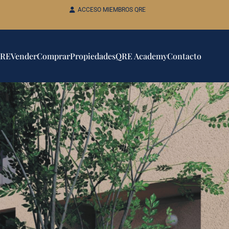
ACCESO MIEMBROS QRE
QRE
Vender
Comprar
Propiedades
QRE Academy
Contacto