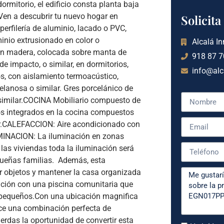
ormitorio, el edificio consta planta baja
¡Ven a descubrir tu nuevo hogar en
Solicit
rfilería de aluminio, lacado o PVC,
minio extrusionado en color o
Alcalá In
en madera, colocada sobre manta de
918 87 7
e impacto, o similar, en dormitorios,
info@alc
os, con aislamiento termoacústico,
elanosa o similar. Gres porcelánico de
similar.COCINA Mobiliario compuesto de
os integrados en la cocina compuestos
ar.CALEFACCION: Aire acondicionado con
UMINACION: La iluminación en zonas
las viviendas toda la iluminación será
queñas familias. Además, esta
ar objetos y mantener la casa organizada
cación con una piscina comunitaria que
pequeños.Con una ubicación magnifica
ece una combinación perfecta de
erdas la oportunidad de convertir esta