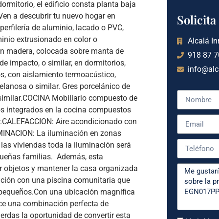
ormitorio, el edificio consta planta baja
¡Ven a descubrir tu nuevo hogar en
Solicit
rfilería de aluminio, lacado o PVC,
minio extrusionado en color o
Alcalá In
en madera, colocada sobre manta de
918 87 7
e impacto, o similar, en dormitorios,
info@alc
os, con aislamiento termoacústico,
elanosa o similar. Gres porcelánico de
similar.COCINA Mobiliario compuesto de
os integrados en la cocina compuestos
ar.CALEFACCION: Aire acondicionado con
UMINACION: La iluminación en zonas
las viviendas toda la iluminación será
queñas familias. Además, esta
ar objetos y mantener la casa organizada
cación con una piscina comunitaria que
pequeños.Con una ubicación magnifica
ece una combinación perfecta de
erdas la oportunidad de convertir esta