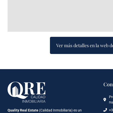
Ver más detalles en la web d
Con
Pr
nu
+3
Quality Real Estate
(Calidad Inmobiliaria) es un