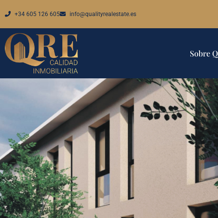
+34 605 126 605
info@qualityrealestate.es
Sobre 