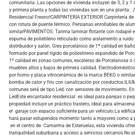
comunitaria. Las opciones de vivienda incluyen de 3, 2 y 1 d
y primera planta y todas las viviendas son en una planta. 
Residencial Fresno!CARPINTERÍA EXTERIOR Carpintería de pe
con rotura de puente térmico. Persianas enrollables de alu
similarPAVIMENTOS: Tarima laminar flotante con rodapié 
espuma de polietileno reticulado como aislamiento a ruido d
distribuidor y salón. Gres porcelánico de 1ª calidad en bañ
formado por panel rígido de poliestireno expandido de Porc
1º calidad en zonas comunes, escaleras de Porcelanosa o 
muebles altos y bajos de primera calidad. Electrodoméstic
por horno y placa vitrocerámica de la marca BEKO o simil
bomba de calor y frío con canalización por conductos.ILI
comunes será de tipo Led, con sensores de movimiento. En 
LedEste encantador residencial es ideal para parejas o pe
propiedad incluye un práctico trastero, ideal para almacen
el garaje con espacio suficiente para un vehículo.La edifi
hará pasar estupendos momento tanto a mayores como a 
en el centro de Camarma de Esteruelas, esta vivienda ofr
tranquilidad suburbana y acceso a servicios cercanos.No pi