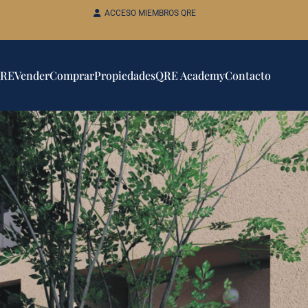
ACCESO MIEMBROS QRE
QRE
Vender
Comprar
Propiedades
QRE Academy
Contacto