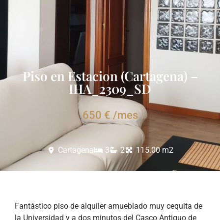
Piso en Estacion (Cartagena) –
IHA_2309_SD
650 € /mes
Cartagena
3
2
115.00 m2
Fantástico piso de alquiler amueblado muy cequita de
la Universidad y a dos minutos del Casco Antiguo de