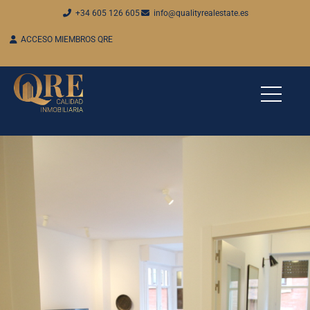
+34 605 126 605
info@qualityrealestate.es
ACCESO MIEMBROS QRE