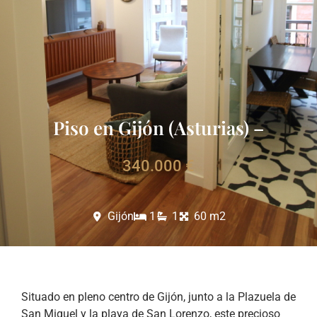
Piso en Gijón (Asturias) –
340.000 €
Gijón
1
1
60 m2
Situado en pleno centro de Gijón, junto a la Plazuela de
San Miguel y la playa de San Lorenzo, este precioso