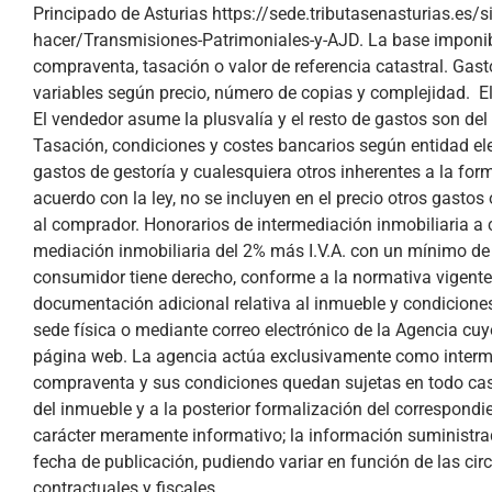
Principado de Asturias https://sede.tributasenasturias.es/
hacer/Transmisiones-Patrimoniales-y-AJD. La base imponibl
compraventa, tasación o valor de referencia catastral. Gast
variables según precio, número de copias y complejidad. E
El vendedor asume la plusvalía y el resto de gastos son del
Tasación, condiciones y costes bancarios según entidad el
gastos de gestoría y cualesquiera otros inherentes a la fo
acuerdo con la ley, no se incluyen en el precio otros gasto
al comprador. Honorarios de intermediación inmobiliaria a 
mediación inmobiliaria del 2% más I.V.A. con un mínimo de
consumidor tiene derecho, conforme a la normativa vigente
documentación adicional relativa al inmueble y condiciones
sede física o mediante correo electrónico de la Agencia cu
página web. La agencia actúa exclusivamente como interme
compraventa y sus condiciones quedan sujetas en todo cas
del inmueble y a la posterior formalización del correspondie
carácter meramente informativo; la información suministrad
fecha de publicación, pudiendo variar en función de las cir
contractuales y fiscales.