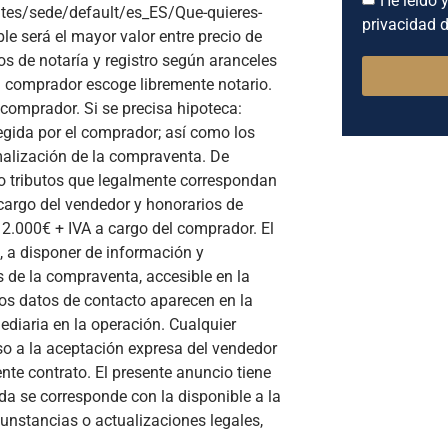
He leído y
sites/sede/default/es_ES/Que-quieres-
privacidad d
e será el mayor valor entre precio de
os de notaría y registro según aranceles
l comprador escoge libremente notario.
 comprador. Si se precisa hipoteca:
egida por el comprador; así como los
rmalización de la compraventa. De
s o tributos que legalmente correspondan
cargo del vendedor y honorarios de
 2.000€ + IVA a cargo del comprador. El
, a disponer de información y
 de la compraventa, accesible en la
yos datos de contacto aparecen en la
diaria en la operación. Cualquier
o a la aceptación expresa del vendedor
nte contrato. El presente anuncio tiene
a se corresponde con la disponible a la
cunstancias o actualizaciones legales,