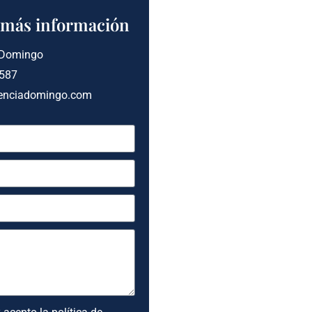
a más información
 Domingo
 587
enciadomingo.com