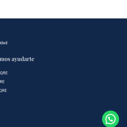
cidad
mos ayudarte
 QRE
QRE
 QRE