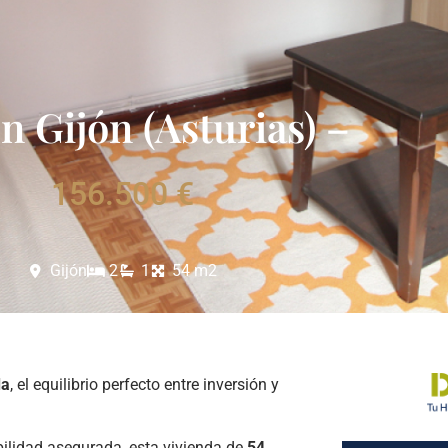
n Gijón (Asturias) –
156.500 €
Gijón
2
1
54 m2
da
, el equilibrio perfecto entre inversión y
bilidad asegurada, esta vivienda de
54