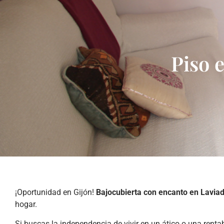
Piso e
¡Oportunidad en Gijón!
Bajocubierta con encanto en Lavia
hogar.
Si buscas la independencia de vivir en un ático o una renta