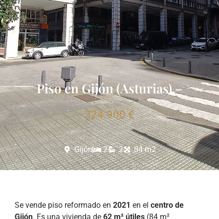
Piso en Gijón (Asturias) –
324.900 €
Gijón
2
2
84 m2
Se vende piso reformado en
2021
en el
centro de
Gijón
. Es una vivienda de
62 m² útiles
(84 m²