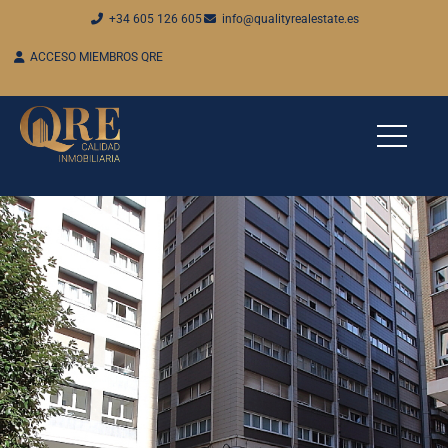
+34 605 126 605
info@qualityrealestate.es
ACCESO MIEMBROS QRE