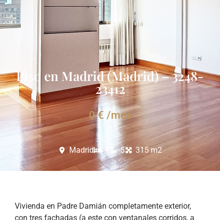
Piso en Madrid (Madrid) – 3248-
23412
0 € /mes
Madrid
4
5
315 m2
Vivienda en Padre Damián completamente exterior,
con tres fachadas (a este con ventanales corridos, a