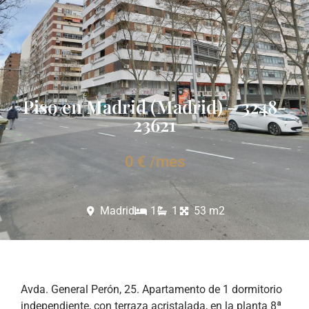
Piso en Madrid (Madrid) – 3248-
23621
0 € /mes
Madrid
1
1
53 m2
Avda. General Perón, 25. Apartamento de 1 dormitorio
independiente, con terraza acristalada, en la planta 8ª