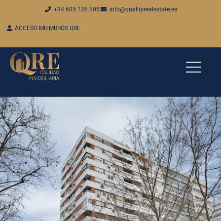
+34 605 126 605
info@qualityrealestate.es
ACCESO MIEMBROS QRE