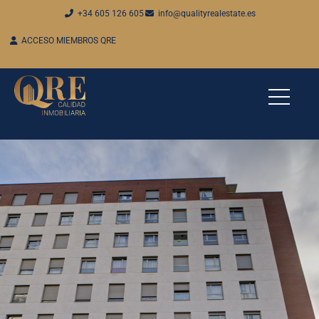
+34 605 126 605
info@qualityrealestate.es
ACCESO MIEMBROS QRE