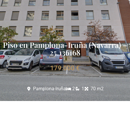
Piso en Pamplona-Iruña (Navarra) –
25.136168
179.000 €
Pamplona-Iruña
2
1
70 m2