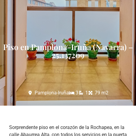
Piso en Pamplona-Iruña (Navarra) –
25.137209
159.900 €
Pamplona-Iruña
3
1
79 m2
Sorprendente piso en el corazón de la Rochapea, en la
calle Abaurrea Alta, con todos los servicios en la puerta