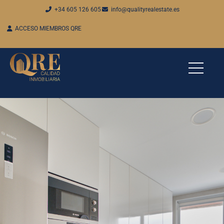
+34 605 126 605
info@qualityrealestate.es
ACCESO MIEMBROS QRE