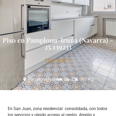
Piso en Pamplona-Iruña (Navarra) –
25.139233
249.000 €
Pamplona-Iruña
3
2
107 m2
En San Juan, zona residencial consolidada, con todos
los servicios y rápido acceso al centro. Amplio y