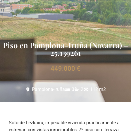
Piso en Pamplona-Iruña (Navarra) –
25.139261
449.000 €
Pamplona-Iruña
3
2
112 m2
Soto de Lezkairu, impecable vivienda prácticamente a
estrenar con vistas inmejorables, 7º piso con terraza