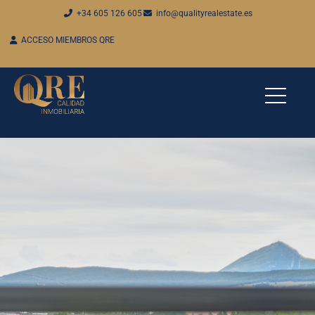
+34 605 126 605
info@qualityrealestate.es
ACCESO MIEMBROS QRE