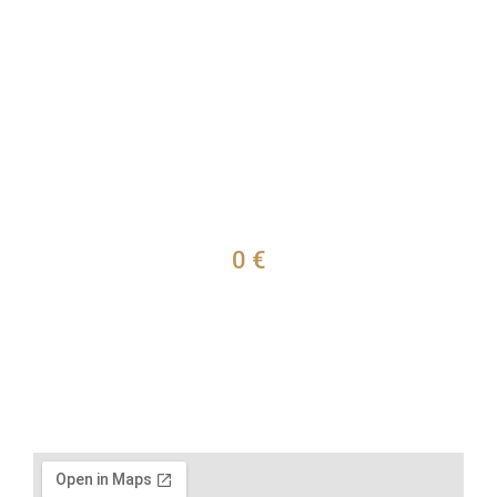
Piso en Pamplona-Iruña (Navarra) –
25.213344
0 €
Pamplona-Iruña
2
2