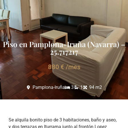
Piso en Pamplona-Iruña (Navarra) –
25.717217
880 € /mes
Pamplona-Iruña
3
1
94 m2
Se alquila bonito piso de 3 habitaciones, baño y aseo,
y dos terrazas en Iturrama junto al frontón Lopez