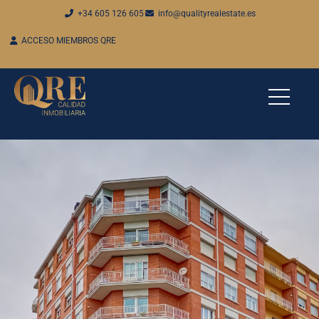
+34 605 126 605
info@qualityrealestate.es
ACCESO MIEMBROS QRE