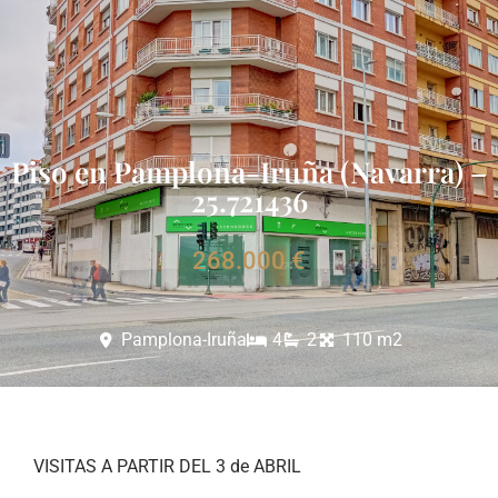
Piso en Pamplona-Iruña (Navarra) –
25.721436
268.000 €
Pamplona-Iruña
4
2
110 m2
VISITAS A PARTIR DEL 3 de ABRIL