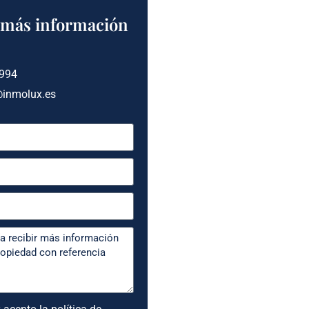
a más información
 994
@inmolux.es
 acepto la política de