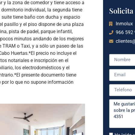
tar y la zona de comedor y tiene acceso a
Solicit
dormitorio individual, la segunda tiene
a suite tiene baño con ducha y espacio
Inmolux
pasillo y el piso dispone de una plaza
na, pista de padel, parque infantil,
966 592
y pocos minutos andando de los mejores
clientes
de TRAM o Taxi, y a sólo un paseo de las
abo Huertas.*El precio no incluye el
os notariales e inscripción en el
iliario, los electrodomésticos y el
ntrario.*El presente documento tiene
e por lo que no supone información
He leído y