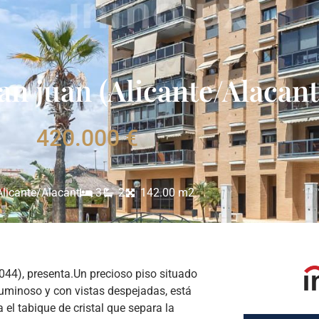
an juan (Alicante/Alacant
420.000 €
Alicante/Alacant
3
2
142.00 m2
1044), presenta.Un precioso piso situado
 luminoso y con vistas despejadas, está
l tabique de cristal que separa la