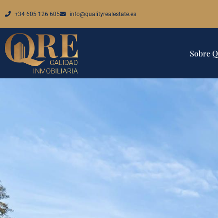
+34 605 126 605
info@qualityrealestate.es
Sobre 