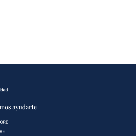
cidad
mos ayudarte
 QRE
QRE