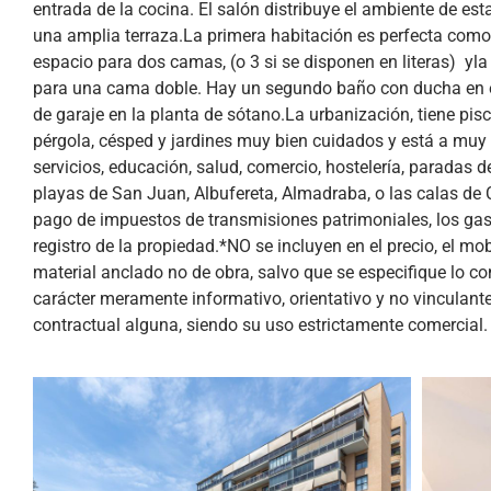
entrada de la cocina. El salón distribuye el ambiente de es
una amplia terraza.La primera habitación es perfecta como 
espacio para dos camas, (o 3 si se disponen en literas) yl
para una cama doble. Hay un segundo baño con ducha en el 
de garaje en la planta de sótano.La urbanización, tiene pisci
pérgola, césped y jardines muy bien cuidados y está a mu
servicios, educación, salud, comercio, hostelería, paradas 
playas de San Juan, Albufereta, Almadraba, o las calas de C
pago de impuestos de transmisiones patrimoniales, los gast
registro de la propiedad.*NO se incluyen en el precio, el mob
material anclado no de obra, salvo que se especifique lo co
carácter meramente informativo, orientativo y no vinculant
contractual alguna, siendo su uso estrictamente comercial.