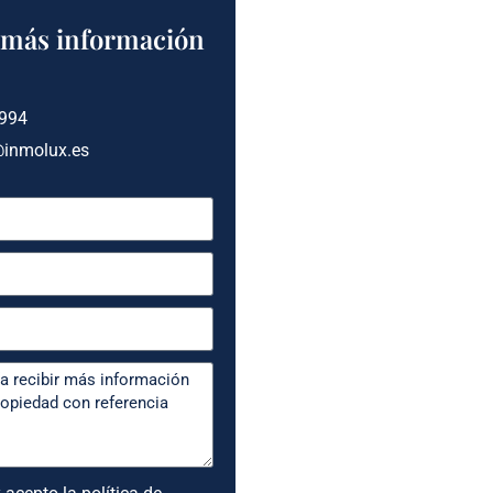
a más información
 994
@inmolux.es
 acepto la política de