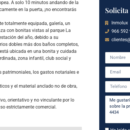
ropea. A solo 10 minutos andando de la
Solicit
amente en la puerta, ¡no encontrarás
Inmolux
te totalmente equipada, galería, un
za con bonitas vistas al parque La
966 592
estación del año, debido a su
clientes
orios dobles más dos baños completos,
 está ubicada en una bonita y cuidada
inada, zona infantil, club social y
 patrimoniales, los gastos notariales e
ticos y el material anclado no de obra,
o, orientativo y no vinculante por lo
so estrictamente comercial.
He leído y