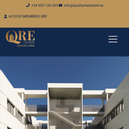
+34 605 126 605
info@qualityrealestate.es
ACCESO MIEMBROS QRE