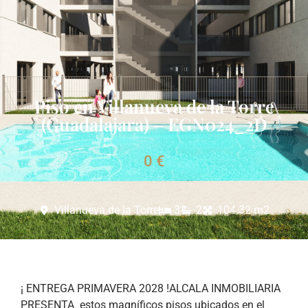
Piso en Villanueva de la Torre
(Guadalajara) – EGN024_2D
0 €
Villanueva de la Torre
3
2
104.32 m2
¡ ENTREGA PRIMAVERA 2028 !ALCALA INMOBILIARIA
PRESENTA estos magníficos pisos ubicados en el