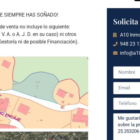
E SIEMPRE HAS SOÑADO!
Solicit
e venta no incluye lo siguiente:
 V. A. o A. J. D. en su caso) ni otros
A10 Inmo
estoría ni de posible Financiación).
948 23 1
info@a10