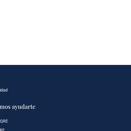
cidad
mos ayudarte
 QRE
QRE