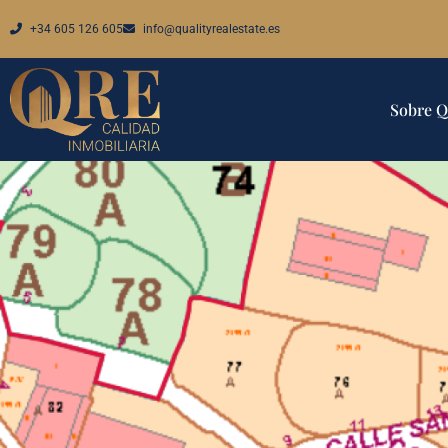
+34 605 126 605
info@qualityrealestate.es
Sobre 