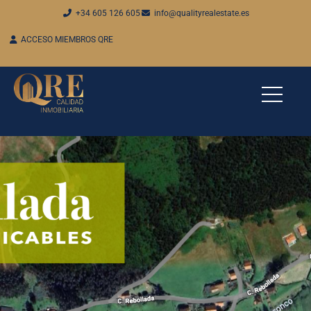
+34 605 126 605
info@qualityrealestate.es
ACCESO MIEMBROS QRE