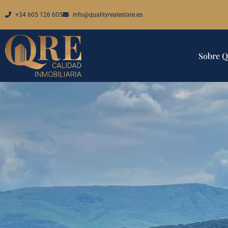
+34 605 126 605
info@qualityrealestate.es
Sobre 