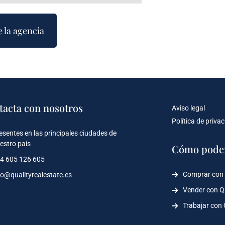
e la agencia
tacta con nosotros
Aviso legal
Política de priva
esentes en las principales ciudades de
estro país
Cómo pode
4 605 126 605
Comprar con
fo@qualityrealestate.es
Vender con 
Trabajar con