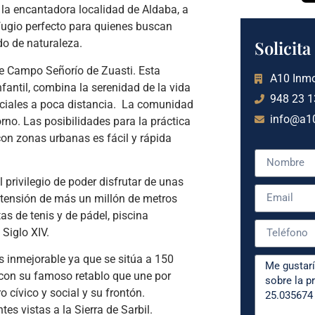
la encantadora localidad de Aldaba, a
ugio perfecto para quienes buscan
Solicit
ado de naturaleza.
de Campo Señorío de Zuasti. Esta
A10 Inmo
antil, combina la serenidad de la vida
948 23 1
enciales a poca distancia. La comunidad
info@a10
o. Las posibilidades para la práctica
 con zonas urbanas es fácil y rápida
.
 privilegio de poder disfrutar de unas
extensión de más un millón de metros
as de tenis y de pádel, piscina
 Siglo XIV.
s inmejorable ya que se sitúa a 150
, con su famoso retablo que une por
 cívico y social y su frontón.
s vistas a la Sierra de Sarbil.