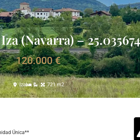
Iza (Navarra) – 25.03567
120.000 €
Iza
721 m2
nidad Única**