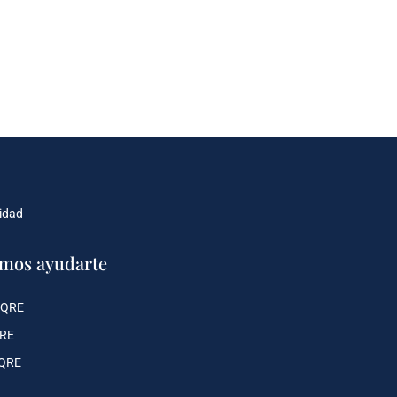
cidad
mos ayudarte
 QRE
QRE
 QRE