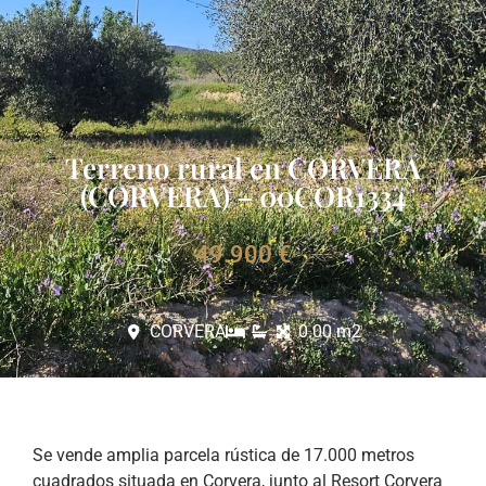
Terreno rural en CORVERA
(CORVERA) – 00COR1334
49.900 €
CORVERA
0.00 m2
Se vende amplia parcela rústica de 17.000 metros
cuadrados situada en Corvera, junto al Resort Corvera