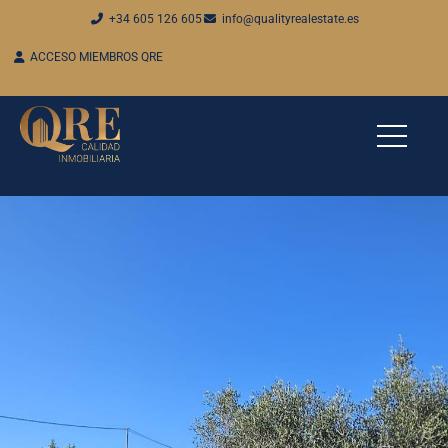
+34 605 126 605
info@qualityrealestate.es
ACCESO MIEMBROS QRE