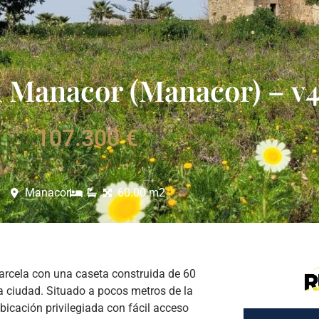
n Manacor (Manacor) – v4
107.300 €
Manacor
60.00 m2
parcela con una caseta construida de 60
la ciudad. Situado a pocos metros de la
icación privilegiada con fácil acceso