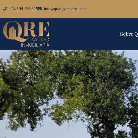
+34 605 126 605
info@qualityrealestate.es
Sobre 