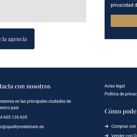
privacidad d
e la agencia
tacta con nosotros
Aviso legal
Política de priva
esentes en las principales ciudades de
estro país
Cómo pode
4 605 126 605
Comprar con
fo@qualityrealestate.es
Vender con 