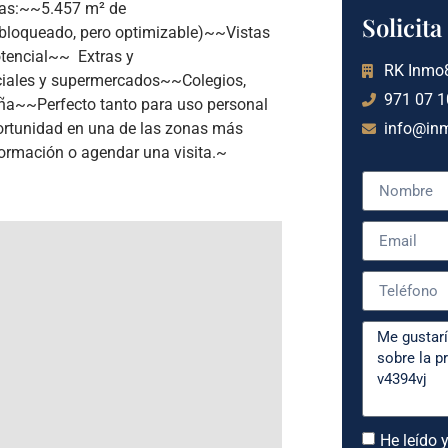
das:~~5.457 m² de
Solicit
bloqueado, pero optimizable)~~Vistas
encial~~ ️ Extras y
RK Inmo
iales y supermercados~~Colegios,
971 07 1
ña~~Perfecto tanto para uso personal
portunidad en una de las zonas más
info@in
ormación o agendar una visita.~
He leído y