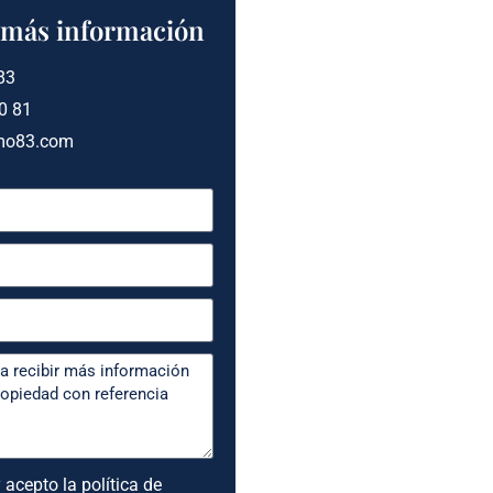
a más información
83
0 81
mo83.com
 acepto la política de